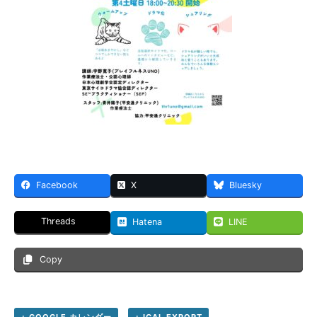
Facebook
X
Bluesky
Threads
Hatena
LINE
Copy
+ GOOGLE カレンダー