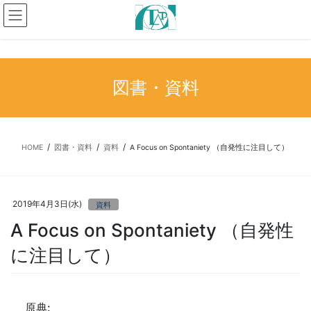
コ
ナ
ン
ビ
テ
ゲ
ン
ー
ツ
シ
へ
ョ
図書・資料
ス
ン
キ
に
ッ
移
プ
動
HOME
図書・資料
資料
A Focus on Spontaniety （自発性に注目して）
2019年4月3日(水)
資料
A Focus on Spontaniety （自発性
に注目して）
原典: