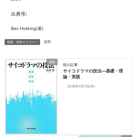
出典等:
Bev Hosking(著)
資料
図書・資料カテゴリー
図書
前の記事
サイコドラマの技法―基礎・理
論・実践
2019年3月7日(木)