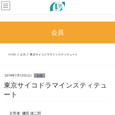
コ
ナ
ン
ビ
テ
ゲ
ン
ー
ツ
シ
へ
ョ
会員
ス
ン
キ
に
ッ
移
プ
動
HOME
会員
東京サイコドラマインスティテュート
2019年7月13日(土)
会員
東京サイコドラマインスティテュ
ート
主宰者 磯田 雄二郎