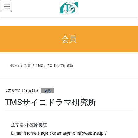
コ
ナ
ン
ビ
テ
ゲ
ン
ー
ツ
シ
へ
ョ
会員
ス
ン
キ
に
ッ
移
プ
動
HOME
会員
TMSサイコドラマ研究所
2019年7月13日(土)
会員
TMSサイコドラマ研究所
主宰者 小笠原美江
E-mail/Home Page : drama@mb.infoweb.ne.jp /